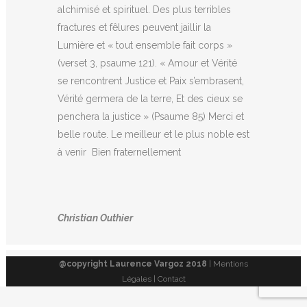
alchimisé et spirituel. Des plus terribles
fractures et fêlures peuvent jaillir la
Lumière et « tout ensemble fait corps »
(verset 3, psaume 121). « Amour et Vérité
se rencontrent Justice et Paix s’embrasent,
Vérité germera de la terre, Et des cieux se
penchera la justice » (Psaume 85) Merci et
belle route. Le meilleur et le plus noble est
à venir Bien fraternellement
Christian Outhier
@copyright Laurence Vargoz 2018
| Mentions
Légales | Contact