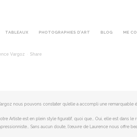
TABLEAUX
PHOTOGRAPHIES D’ART
BLOG
ME C
ence Vargoz
Share
Vargoz nous pouvons constater qu’elle a accompli une remarquable év
re Artiste est en plein style figuratif, quoi que… Oui, elle est dans le
impressionniste… Sans aucun doute, l’œuvre de Laurence nous offre b