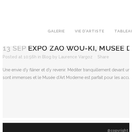
GALERIE
VIE D’ARTISTE
TABLEA
13 SEP
EXPO ZAO WOU-KI, MUSÉE D
Posted at 10:56h
in
Blog
by
Laurence Vargoz
Share
Une envie d’y flâner et d’y revenir. Méditer tranquillement devant u
sont immenses et le Musée d’Art Moderne est parfait pour les accueill
@copyright L