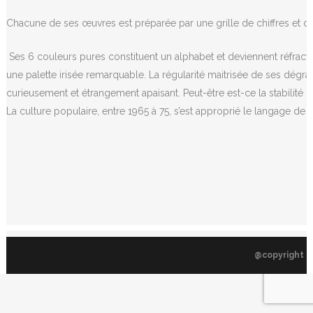
Chacune de ses œuvres est préparée par une grille de chiffres et d
Ses 6 couleurs pures constituent un alphabet et deviennent réfracta
une palette irisée remarquable. La régularité maitrisée de ses dég
curieusement et étrangement apaisant. Peut-être est-ce la stabilité g
La culture populaire, entre 1965 à 75, s’est approprié le langage d
@copyright L