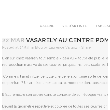
GALERIE
VIE D’ARTISTE
TABLEA
22 MAR
VASARELY AU CENTRE POM
Posted at 23:54h
in
Blog
by
Laurence Vargoz
Share
Bien sûr chez Vasarely tout semble « déjà vu », tout a été publié et t
reproduction massive de ses œuvres, jusqu’au manuels scolaires, la 
Comme s’il avait influencé toute une génération …une sorte de démo
de peinture ? Un art résolument social et moderne dont l’abstracti
Il faut remettre son œuvre dans le contexte de son époque –sans ordi
Devant la géométrie répétitive et colorée de toutes ses œuvres on r