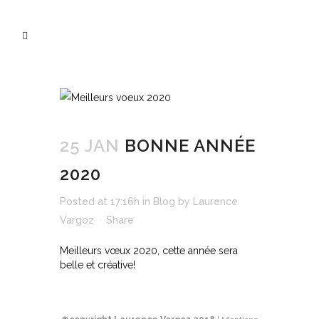
25 JAN
BONNE ANNÉE
2020
Posted at 17:16h
in
Blog
by
Laurence
Vargoz
Share
Meilleurs vœux 2020, cette année sera
belle et créative!