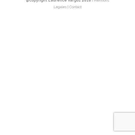
@copyright Laurence Vargoz 2018
| Mentions
Légales | Contact