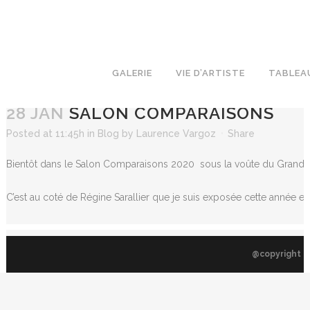
GALERIE
VIE D’ARTISTE
TABLEA
28 JAN
SALON COMPARAISONS
Posted at 11:45h
in
Blog
by
Laurence Vargoz
Share
Bientôt dans le Salon Comparaisons 2020 sous la voûte du Grand P
C’est au coté de Régine Sarallier que je suis exposée cette année e
@copyright L