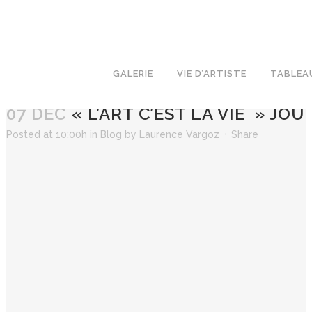
GALERIE
VIE D’ARTISTE
TABLEA
07 DÉC
« L’ART C’EST LA VIE » JOU
Posted at 10:00h
in
Blog
by
Laurence Vargoz
Share