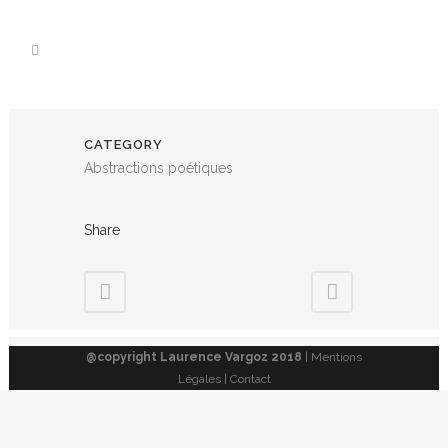
CATEGORY
Abstractions poétiques
Share
@copyright Laurence Vargoz 2018
| Mentions
Légales | Contact